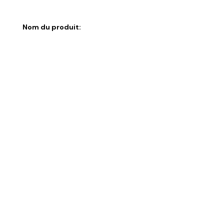
Nom du produit:
Quantité:
+
Ajouter plus de produits
Message: