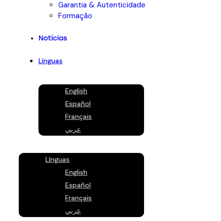
Garantia & Autenticidade
Formação
Notícias
Línguas
English
Español
Français
عربي
Línguas
English
Español
Français
عربي