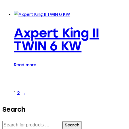
Axpert King II
TWIN 6 KW
Read more
1
2
→
Search
Search